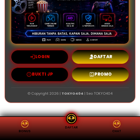
🔥
🔥
LOGIN
DAFTAR
BUKTI JP
PROMO
© Copyright 2026 |
TOKYO404
| Seo TOKYO404
DAFTAR
BONUS
CHAT