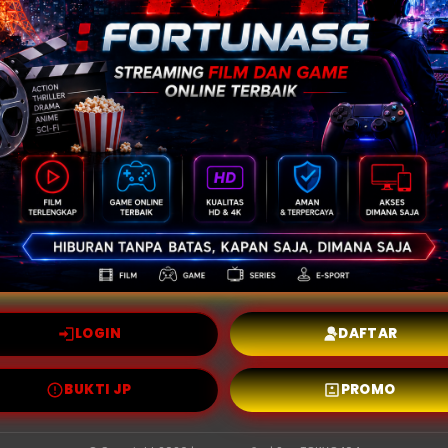
LOGIN
DAFTAR
BUKTI JP
PROMO